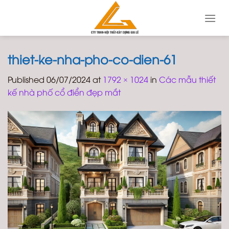
Skip
to
content
thiet-ke-nha-pho-co-dien-61
Published
06/07/2024
at
1792 × 1024
in
Các mẫu thiết
kế nhà phố cổ điển đẹp mắt