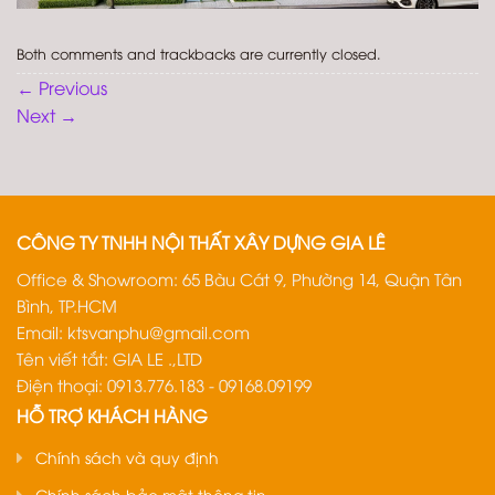
Both comments and trackbacks are currently closed.
←
Previous
Next
→
CÔNG TY TNHH NỘI THẤT XÂY DỰNG GIA LÊ
Office & Showroom: 65 Bàu Cát 9, Phường 14, Quận Tân
Bình, TP.HCM
Email:
ktsvanphu@gmail.com
Tên viết tắt: GIA LE .,LTD
Điện thoại: 0913.776.183 - 09168.09199
HỖ TRỢ KHÁCH HÀNG
Chính sách và quy định
Chính sách bảo mật thông tin