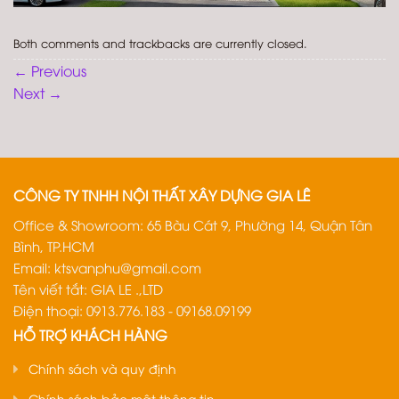
Both comments and trackbacks are currently closed.
←
Previous
Next
→
CÔNG TY TNHH NỘI THẤT XÂY DỰNG GIA LÊ
Office & Showroom: 65 Bàu Cát 9, Phường 14, Quận Tân
Bình, TP.HCM
Email:
ktsvanphu@gmail.com
Tên viết tắt: GIA LE .,LTD
Điện thoại: 0913.776.183 - 09168.09199
HỖ TRỢ KHÁCH HÀNG
Chính sách và quy định
Chính sách bảo mật thông tin