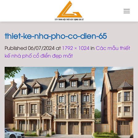
Skip
to
content
thiet-ke-nha-pho-co-dien-65
Published
06/07/2024
at
1792 × 1024
in
Các mẫu thiết
kế nhà phố cổ điển đẹp mắt