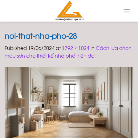
Skip
to
content
noi-that-nha-pho-28
Published
19/06/2024
at
1792 × 1024
in
Cách lựa chọn
màu sơn cho thiết kế nhà phố hiện đại