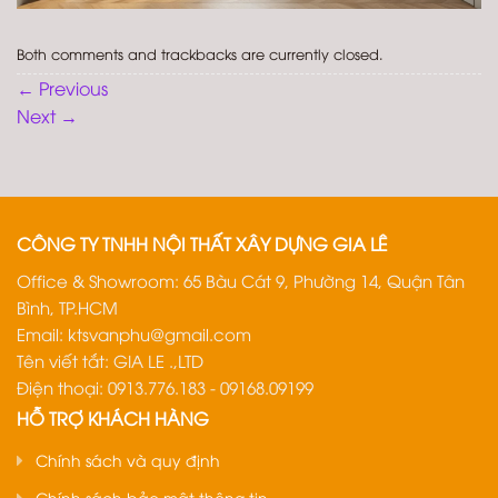
Both comments and trackbacks are currently closed.
←
Previous
Next
→
CÔNG TY TNHH NỘI THẤT XÂY DỰNG GIA LÊ
Office & Showroom: 65 Bàu Cát 9, Phường 14, Quận Tân
Bình, TP.HCM
Email:
ktsvanphu@gmail.com
Tên viết tắt: GIA LE .,LTD
Điện thoại: 0913.776.183 - 09168.09199
HỖ TRỢ KHÁCH HÀNG
Chính sách và quy định
Chính sách bảo mật thông tin