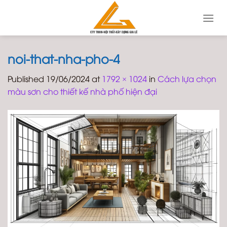
Skip
to
content
noi-that-nha-pho-4
Published
19/06/2024
at
1792 × 1024
in
Cách lựa chọn
màu sơn cho thiết kế nhà phố hiện đại