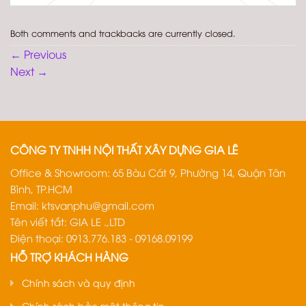
Both comments and trackbacks are currently closed.
←
Previous
Next
→
CÔNG TY TNHH NỘI THẤT XÂY DỰNG GIA LÊ
Office & Showroom: 65 Bàu Cát 9, Phường 14, Quận Tân
Bình, TP.HCM
Email:
ktsvanphu@gmail.com
Tên viết tắt: GIA LE .,LTD
Điện thoại: 0913.776.183 - 09168.09199
HỖ TRỢ KHÁCH HÀNG
Chính sách và quy định
Chính sách bảo mật thông tin