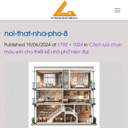
Skip
to
content
noi-that-nha-pho-8
Published
19/06/2024
at
1792 × 1024
in
Cách lựa chọn
màu sơn cho thiết kế nhà phố hiện đại