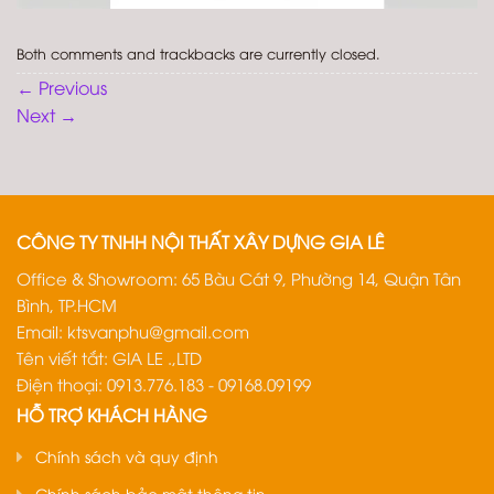
Both comments and trackbacks are currently closed.
←
Previous
Next
→
CÔNG TY TNHH NỘI THẤT XÂY DỰNG GIA LÊ
Office & Showroom: 65 Bàu Cát 9, Phường 14, Quận Tân
Bình, TP.HCM
Email:
ktsvanphu@gmail.com
Tên viết tắt: GIA LE .,LTD
Điện thoại: 0913.776.183 - 09168.09199
HỖ TRỢ KHÁCH HÀNG
Chính sách và quy định
Chính sách bảo mật thông tin