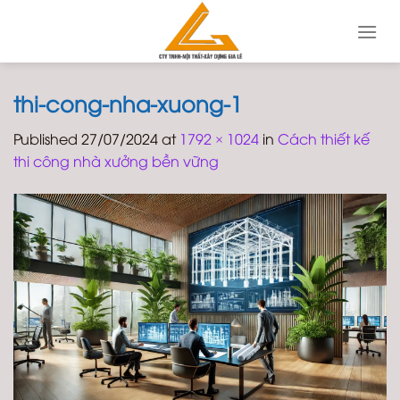
Skip
to
content
thi-cong-nha-xuong-1
Published
27/07/2024
at
1792 × 1024
in
Cách thiết kế
thi công nhà xưởng bền vững