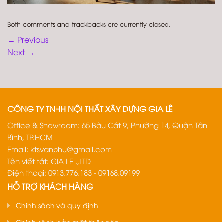
Both comments and trackbacks are currently closed.
←
Previous
Next
→
CÔNG TY TNHH NỘI THẤT XÂY DỰNG GIA LÊ
Office & Showroom: 65 Bàu Cát 9, Phường 14, Quận Tân
Bình, TP.HCM
Email:
ktsvanphu@gmail.com
Tên viết tắt: GIA LE .,LTD
Điện thoại: 0913.776.183 - 09168.09199
HỖ TRỢ KHÁCH HÀNG
Chính sách và quy định
Chính sách bảo mật thông tin