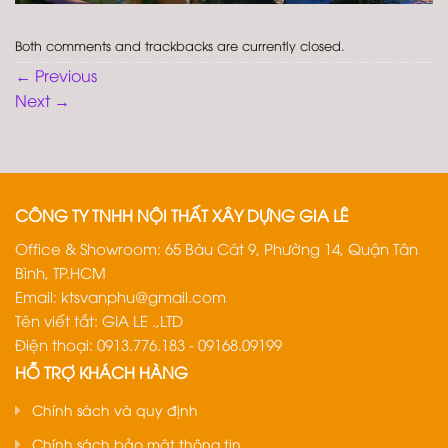
Both comments and trackbacks are currently closed.
←
Previous
Next
→
CÔNG TY TNHH NỘI THẤT XÂY DỰNG GIA LÊ
Office & Showroom: 65 Bàu Cát 9, Phường 14, Quận Tân
Bình, TP.HCM
Email:
ktsvanphu@gmail.com
Tên viết tắt: GIA LE .,LTD
Điện thoại: 0913.776.183 - 09168.09199
HỖ TRỢ KHÁCH HÀNG
Chính sách và quy định
Chính sách bảo mật thông tin