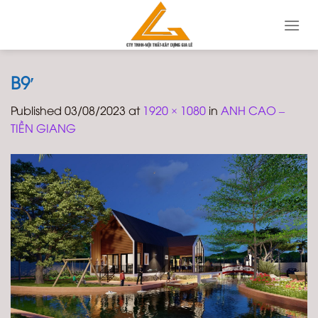
Skip
to
content
B9′
Published
03/08/2023
at
1920 × 1080
in
ANH CAO –
TIỀN GIANG