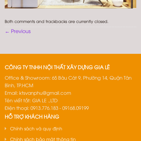
Both comments and trackbacks are currently closed.
←
Previous
CÔNG TY TNHH NỘI THẤT XÂY DỰNG GIA LÊ
Office & Showroom: 65 Bàu Cát 9, Phường 14, Quận Tân
Bình, TP.HCM
Email:
ktsvanphu@gmail.com
Tên viết tắt: GIA LE .,LTD
Điện thoại: 0913.776.183 - 09168.09199
HỖ TRỢ KHÁCH HÀNG
Chính sách và quy định
Chính sách bảo mật thông tin