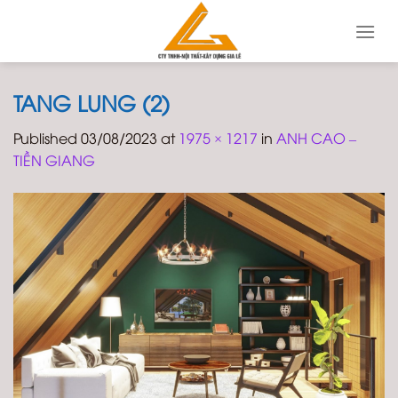
Skip
to
content
TANG LUNG (2)
Published
03/08/2023
at
1975 × 1217
in
ANH CAO –
TIỀN GIANG