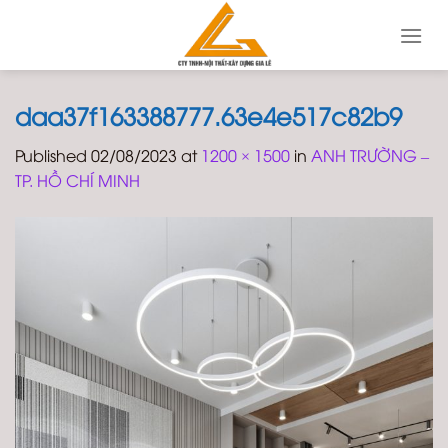
Skip
to
content
daa37f163388777.63e4e517c82b9
Published
02/08/2023
at
1200 × 1500
in
ANH TRƯỜNG –
TP. HỒ CHÍ MINH