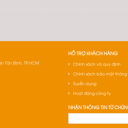
HỖ TRỢ KHÁCH HÀNG
n Tân Bình, TP.HCM
Chính sách và quy định
Chính sách bảo mật thông 
Tuyển dụng
Hoạt động công ty
NHẬN THÔNG TIN TỪ CHÚN