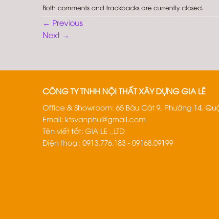
Both comments and trackbacks are currently closed.
←
Previous
Next
→
CÔNG TY TNHH NỘI THẤT XÂY DỰNG GIA LÊ
Office & Showroom: 65 Bàu Cát 9, Phường 14, Quậ
Email:
ktsvanphu@gmail.com
Tên viết tắt: GIA LE .,LTD
Điện thoại: 0913.776.183 - 09168.09199