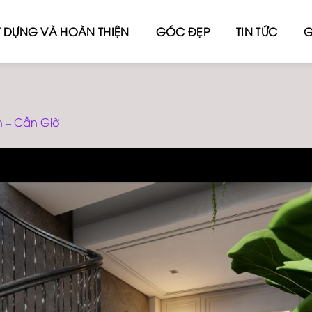
 DỰNG VÀ HOÀN THIỆN
GÓC ĐẸP
TIN TỨC
G
h – Cần Giờ