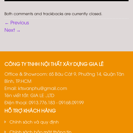
Both comments and trackbacks are currently closed.
←
Previous
Next
→
CÔNG TY TNHH NỘI THẤT XÂY DỰNG GIA LÊ
Office & Showroom: 65 Bàu Cát 9, Phường 14, Quận Tân
Bình, TP.HCM
Email:
ktsvanphu@gmail.com
Tên viết tắt: GIA LE .,LTD
Điện thoại: 0913.776.183 - 09168.09199
HỖ TRỢ KHÁCH HÀNG
Chính sách và quy định
Chính sách bảo mật thông tin