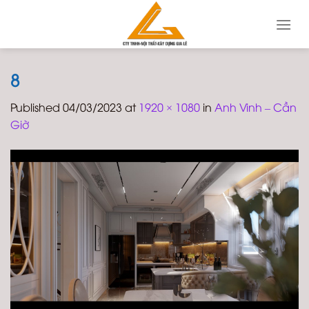
Skip
to
content
8
Published
04/03/2023
at
1920 × 1080
in
Anh Vinh – Cần
Giờ