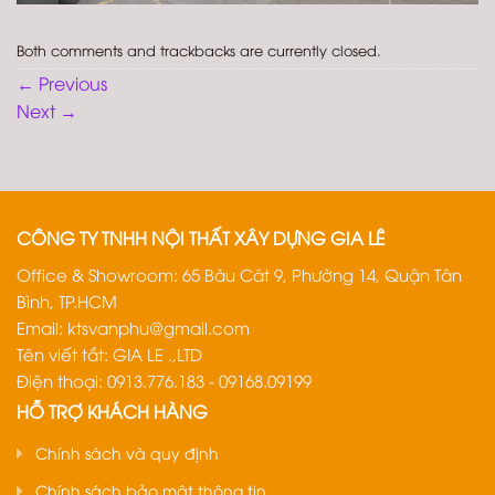
Both comments and trackbacks are currently closed.
←
Previous
Next
→
CÔNG TY TNHH NỘI THẤT XÂY DỰNG GIA LÊ
Office & Showroom: 65 Bàu Cát 9, Phường 14, Quận Tân
Bình, TP.HCM
Email:
ktsvanphu@gmail.com
Tên viết tắt: GIA LE .,LTD
Điện thoại: 0913.776.183 - 09168.09199
HỖ TRỢ KHÁCH HÀNG
Chính sách và quy định
Chính sách bảo mật thông tin