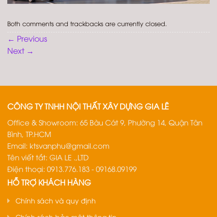
Both comments and trackbacks are currently closed.
←
Previous
Next
→
CÔNG TY TNHH NỘI THẤT XÂY DỰNG GIA LÊ
Office & Showroom: 65 Bàu Cát 9, Phường 14, Quận Tân
Bình, TP.HCM
Email:
ktsvanphu@gmail.com
Tên viết tắt: GIA LE .,LTD
Điện thoại: 0913.776.183 - 09168.09199
HỖ TRỢ KHÁCH HÀNG
Chính sách và quy định
Chính sách bảo mật thông tin