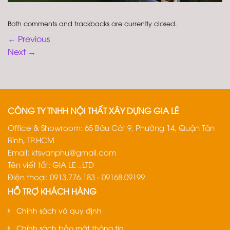
Both comments and trackbacks are currently closed.
←
Previous
Next
→
CÔNG TY TNHH NỘI THẤT XÂY DỰNG GIA LÊ
Office & Showroom: 65 Bàu Cát 9, Phường 14, Quận Tân
Bình, TP.HCM
Email:
ktsvanphu@gmail.com
Tên viết tắt: GIA LE .,LTD
Điện thoại: 0913.776.183 - 09168.09199
HỖ TRỢ KHÁCH HÀNG
Chính sách và quy định
Chính sách bảo mật thông tin