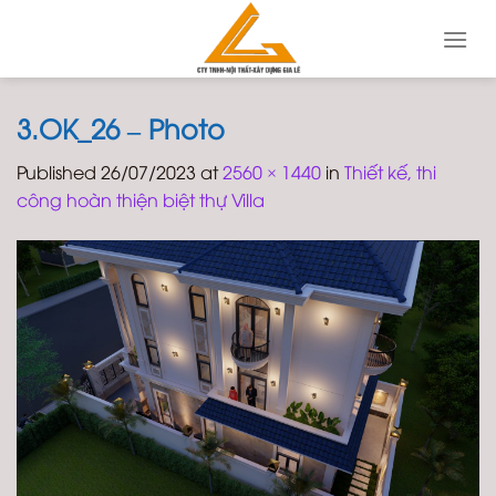
Skip
to
content
3.OK_26 – Photo
Published
26/07/2023
at
2560 × 1440
in
Thiết kế, thi
công hoàn thiện biệt thự Villa