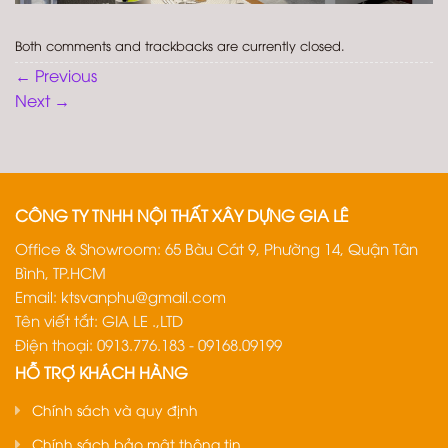
Both comments and trackbacks are currently closed.
←
Previous
Next
→
CÔNG TY TNHH NỘI THẤT XÂY DỰNG GIA LÊ
Office & Showroom: 65 Bàu Cát 9, Phường 14, Quận Tân
Bình, TP.HCM
Email:
ktsvanphu@gmail.com
Tên viết tắt: GIA LE .,LTD
Điện thoại: 0913.776.183 - 09168.09199
HỖ TRỢ KHÁCH HÀNG
Chính sách và quy định
Chính sách bảo mật thông tin