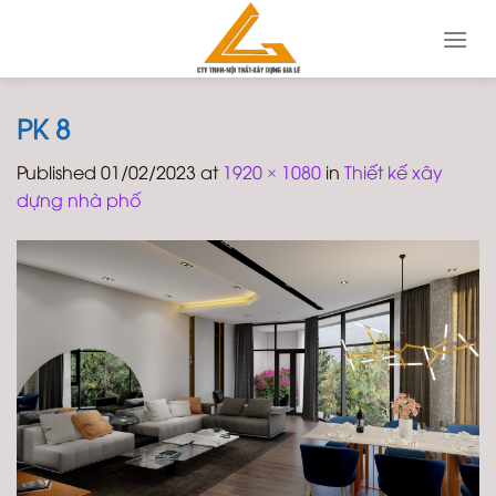
Skip
to
content
PK 8
Published
01/02/2023
at
1920 × 1080
in
Thiết kế xây
dựng nhà phố