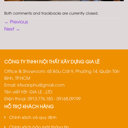
Both comments and trackbacks are currently closed.
←
Previous
Next
→
CÔNG TY TNHH NỘI THẤT XÂY DỰNG GIA LÊ
Office & Showroom: 65 Bàu Cát 9, Phường 14, Quận Tân
Bình, TP.HCM
Email:
ktsvanphu@gmail.com
Tên viết tắt: GIA LE .,LTD
Điện thoại: 0913.776.183 - 09168.09199
HỖ TRỢ KHÁCH HÀNG
Chính sách và quy định
Chính sách bảo mật thông tin