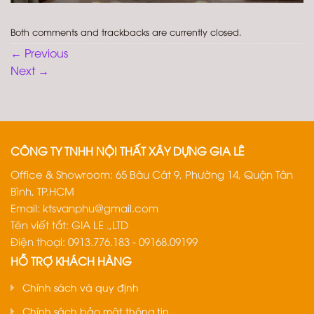
Both comments and trackbacks are currently closed.
←
Previous
Next
→
CÔNG TY TNHH NỘI THẤT XÂY DỰNG GIA LÊ
Office & Showroom: 65 Bàu Cát 9, Phường 14, Quận Tân
Bình, TP.HCM
Email:
ktsvanphu@gmail.com
Tên viết tắt: GIA LE .,LTD
Điện thoại: 0913.776.183 - 09168.09199
HỖ TRỢ KHÁCH HÀNG
Chính sách và quy định
Chính sách bảo mật thông tin