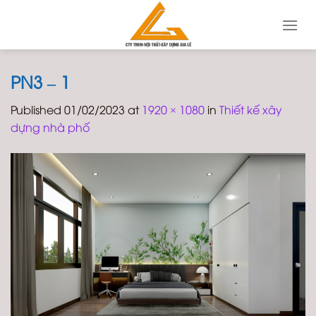
Skip
to
content
PN3 – 1
Published
01/02/2023
at
1920 × 1080
in
Thiết kế xây
dựng nhà phố