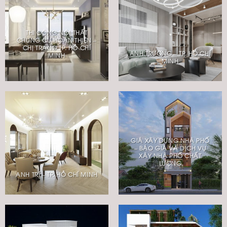
THI CÔNG NỘI THẤT
CHUNG CƯ HOÀN THIỆN –
CHỊ TRANG TP. HỒ CHÍ
ANH TRƯỜNG – TP. HỒ CHÍ
MINH
MINH
GIÁ XÂY DỰNG NHÀ PHỐ
– BÁO GIÁ VÀ DỊCH VỤ
XÂY NHÀ PHỐ CHẤT
LƯỢNG
ANH TRÍ – TP. HỒ CHÍ MINH