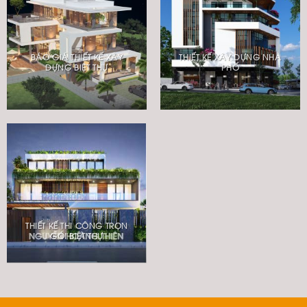
BÁO GIÁ THIẾT KẾ XÂY
THIẾT KẾ XÂY DỰNG NHÀ
DỰNG BIỆT THỰ
PHỐ
THIẾT KẾ THI CÔNG TRỌN
GÓI BIỆT THỰ