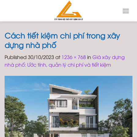
Skip
to
content
Cách tiết kiệm chi phí trong xây
dựng nhà phố
Published
30/10/2023
at
1236 × 768
in
Giá xây dựng
nhà phố: Ước tính, quản lý chi phí và tiết kiệm