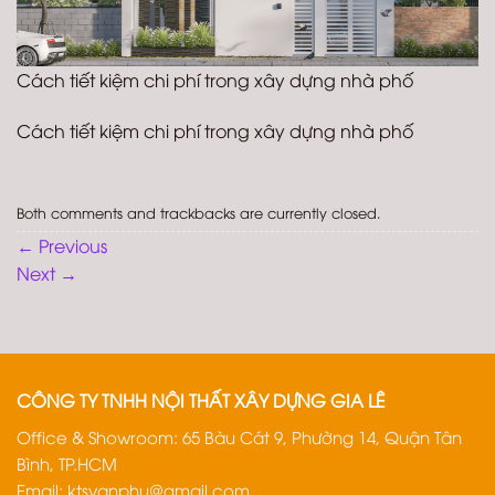
Cách tiết kiệm chi phí trong xây dựng nhà phố
Cách tiết kiệm chi phí trong xây dựng nhà phố
Both comments and trackbacks are currently closed.
←
Previous
Next
→
CÔNG TY TNHH NỘI THẤT XÂY DỰNG GIA LÊ
Office & Showroom: 65 Bàu Cát 9, Phường 14, Quận Tân
Bình, TP.HCM
Email:
ktsvanphu@gmail.com