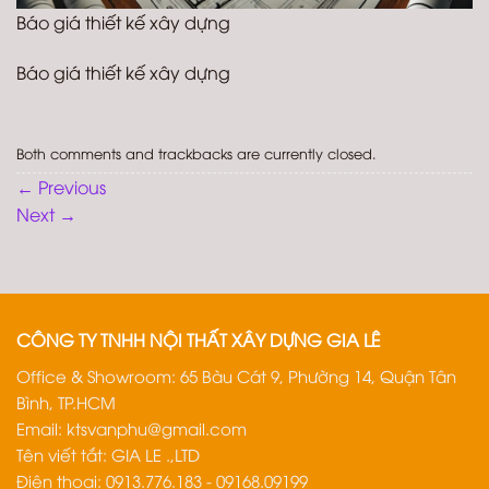
Báo giá thiết kế xây dựng
Báo giá thiết kế xây dựng
Both comments and trackbacks are currently closed.
←
Previous
Next
→
CÔNG TY TNHH NỘI THẤT XÂY DỰNG GIA LÊ
Office & Showroom: 65 Bàu Cát 9, Phường 14, Quận Tân
Bình, TP.HCM
Email:
ktsvanphu@gmail.com
Tên viết tắt: GIA LE .,LTD
Điện thoại: 0913.776.183 - 09168.09199