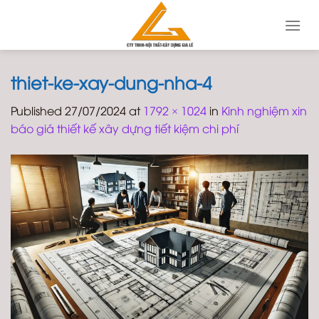
Skip
to
content
thiet-ke-xay-dung-nha-4
Published
27/07/2024
at
1792 × 1024
in
Kinh nghiệm xin
báo giá thiết kế xây dựng tiết kiệm chi phí