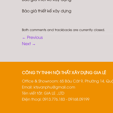
Báo giá thiết kế xây dựng
Both comments and trackbacks are currently closed.
←
Previous
Next
→
CÔNG TY TNHH NỘI THẤT XÂY DỰNG GIA LÊ
Office & Showroom: 65 Bàu Cát 9, Phường 14, Quậ
Email:
ktsvanphu@gmail.com
Tên viết tắt: GIA LE .,LTD
Điện thoại: 0913.776.183 - 09168.09199