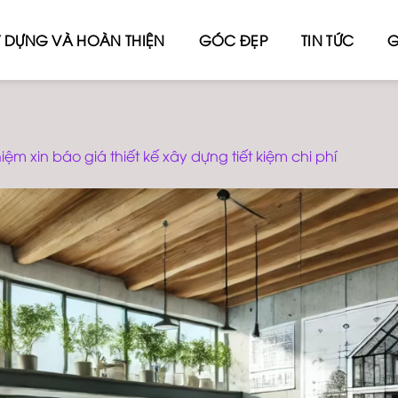
 DỰNG VÀ HOÀN THIỆN
GÓC ĐẸP
TIN TỨC
G
iệm xin báo giá thiết kế xây dựng tiết kiệm chi phí