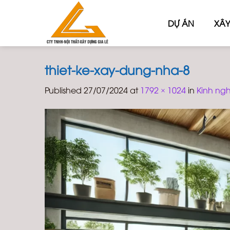
Skip
to
DỰ ÁN
XÂY
content
thiet-ke-xay-dung-nha-8
Published
27/07/2024
at
1792 × 1024
in
Kinh ngh