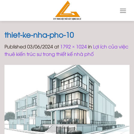
Skip
to
content
thiet-ke-nha-pho-10
Published
03/06/2024
at
1792 × 1024
in
Lợi ích của việc
thuê kiến trúc sư trong thiết kế nhà phố