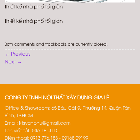
thiết kế nhà phố tối giản
thiết kế nhà phố tối giản
Both comments and trackbacks are currently closed.
←
Previous
Next
→
CÔNG TY TNHH NỘI THẤT XÂY DỰNG GIA LÊ
Office & Showroom: 65 Bàu Cát 9, Phường 14, Quận Tân
Bình, TP.HCM
Email:
ktsvanphu@gmail.com
Tên viết tắt: GIA LE .,LTD
Điện thoại: 0913.776.183 - 09168.09199