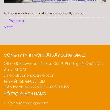
Both comments and trackbacks are currently closed.
←
Previous
Next
→
CÔNG TY TNHH NỘI THẤT XÂY DỰNG GIA LÊ
Office & Showroom: 65 Bàu Cát 9, Phường 14, Quận Tân
Bình, TP.HCM
Email:
ktsvanphu@gmail.com
Tên viết tắt: GIA LE .,LTD
Điện thoại: 0913.776.183 - 09168.09199
HỖ TRỢ KHÁCH HÀNG
Chính sách và quy định