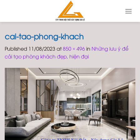
Skip
to
content
cai-tao-phong-khach
Published
11/08/2023
at
850 × 496
in
Những lưu ý để
cải tạo phòng khách đẹp, hiện đại