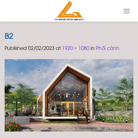
Skip
to
content
B2
Published
02/02/2023
at
1920 × 1080
in
Phối cảnh