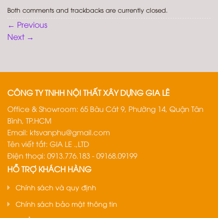
Both comments and trackbacks are currently closed.
←
Previous
Next
→
CÔNG TY TNHH NỘI THẤT XÂY DỰNG GIA LÊ
Office & Showroom: 65 Bàu Cát 9, Phường 14, Quận Tân
Bình, TP.HCM
Email:
ktsvanphu@gmail.com
Tên viết tắt: GIA LE .,LTD
Điện thoại: 0913.776.183 - 09168.09199
HỖ TRỢ KHÁCH HÀNG
Chính sách và quy định
Chính sách bảo mật thông tin