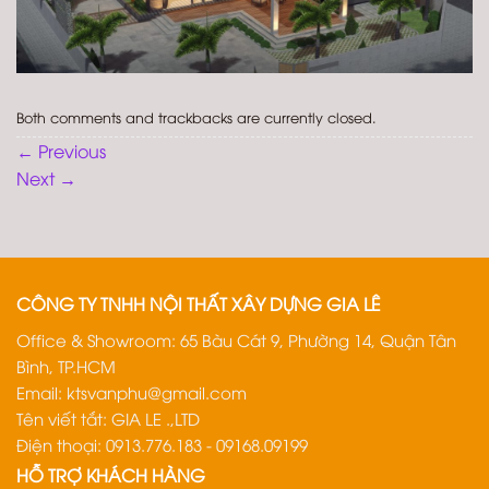
Both comments and trackbacks are currently closed.
←
Previous
Next
→
CÔNG TY TNHH NỘI THẤT XÂY DỰNG GIA LÊ
Office & Showroom: 65 Bàu Cát 9, Phường 14, Quận Tân
Bình, TP.HCM
Email:
ktsvanphu@gmail.com
Tên viết tắt: GIA LE .,LTD
Điện thoại: 0913.776.183 - 09168.09199
HỖ TRỢ KHÁCH HÀNG