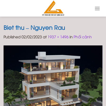
Skip
to
content
Biet thu – Nguyen Rau
Published
02/02/2023
at
1937 × 1496
in
Phối cảnh