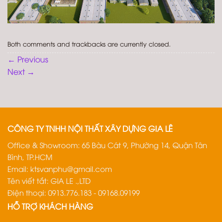
Both comments and trackbacks are currently closed.
←
Previous
Next
→
CÔNG TY TNHH NỘI THẤT XÂY DỰNG GIA LÊ
Office & Showroom: 65 Bàu Cát 9, Phường 14, Quận Tân
Bình, TP.HCM
Email:
ktsvanphu@gmail.com
Tên viết tắt: GIA LE .,LTD
Điện thoại: 0913.776.183 - 09168.09199
HỖ TRỢ KHÁCH HÀNG