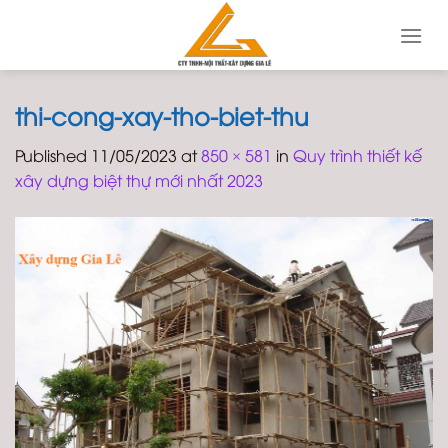
Skip
to
content
thi-cong-xay-tho-biet-thu
Published
11/05/2023
at
850 × 581
in
Quy trình thiết kế
xây dựng biệt thự mới nhất 2023