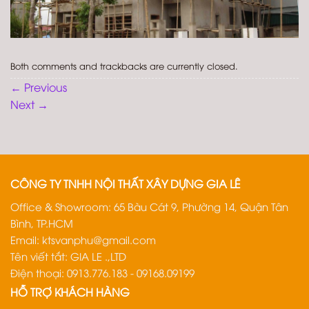
Both comments and trackbacks are currently closed.
←
Previous
Next
→
CÔNG TY TNHH NỘI THẤT XÂY DỰNG GIA LÊ
Office & Showroom: 65 Bàu Cát 9, Phường 14, Quận Tân
Bình, TP.HCM
Email:
ktsvanphu@gmail.com
Tên viết tắt: GIA LE .,LTD
Điện thoại: 0913.776.183 - 09168.09199
HỖ TRỢ KHÁCH HÀNG