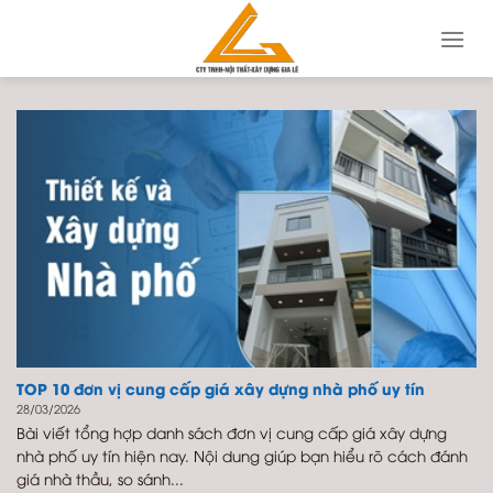
Skip
to
content
TOP 10 đơn vị cung cấp giá xây dựng nhà phố uy tín
28/03/2026
Bài viết tổng hợp danh sách đơn vị cung cấp giá xây dựng
nhà phố uy tín hiện nay. Nội dung giúp bạn hiểu rõ cách đánh
giá nhà thầu, so sánh...