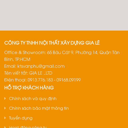
CÔNG TY TNHH NỘI THẤT XÂY DỰNG GIA LÊ
Office & Showroom: 65 Bàu Cát 9, Phường 14, Quận Tân
Bình, TP.HCM
Email:
ktsvanphu@gmail.com
Tên viết tắt: GIA LE .,LTD
Điện thoại: 0913.776.183 - 09168.09199
HỖ TRỢ KHÁCH HÀNG
Chính sách và quy định
Chính sách bảo mật thông tin
Tuyển dụng
Hoạt động công ty