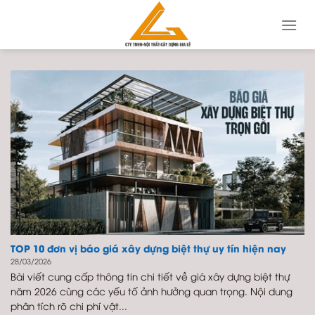
Skip
to
content
TOP 10 đơn vị báo giá xây dựng biệt thự uy tín hiện nay
28/03/2026
Bài viết cung cấp thông tin chi tiết về giá xây dựng biệt thự
năm 2026 cùng các yếu tố ảnh hưởng quan trọng. Nội dung
phân tích rõ chi phí vật...