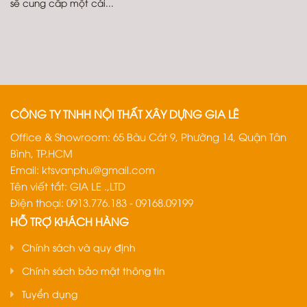
sẽ cung cấp một cái...
CÔNG TY TNHH NỘI THẤT XÂY DỰNG GIA LÊ
Office & Showroom: 65 Bàu Cát 9, Phường 14, Quận Tân
Bình, TP.HCM
Email:
ktsvanphu@gmail.com
Tên viết tắt: GIA LE .,LTD
Điện thoại: 0913.776.183 - 09168.09199
HỖ TRỢ KHÁCH HÀNG
Chính sách và quy định
Chính sách bảo mật thông tin
Tuyển dụng