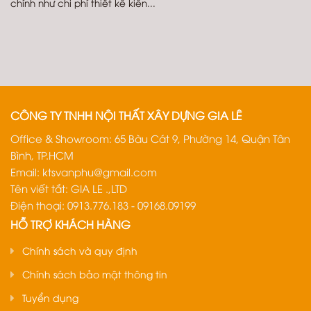
chính như chi phí thiết kế kiến...
CÔNG TY TNHH NỘI THẤT XÂY DỰNG GIA LÊ
Office & Showroom: 65 Bàu Cát 9, Phường 14, Quận Tân
Bình, TP.HCM
Email:
ktsvanphu@gmail.com
Tên viết tắt: GIA LE .,LTD
Điện thoại: 0913.776.183 - 09168.09199
HỖ TRỢ KHÁCH HÀNG
Chính sách và quy định
Chính sách bảo mật thông tin
Tuyển dụng