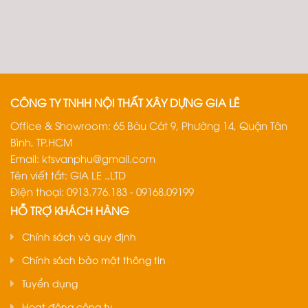
CÔNG TY TNHH NỘI THẤT XÂY DỰNG GIA LÊ
Office & Showroom: 65 Bàu Cát 9, Phường 14, Quận Tân
Bình, TP.HCM
Email:
ktsvanphu@gmail.com
Tên viết tắt: GIA LE .,LTD
Điện thoại: 0913.776.183 - 09168.09199
HỖ TRỢ KHÁCH HÀNG
Chính sách và quy định
Chính sách bảo mật thông tin
Tuyển dụng
Hoạt động công ty