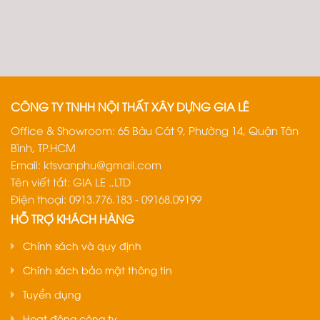
CÔNG TY TNHH NỘI THẤT XÂY DỰNG GIA LÊ
Office & Showroom: 65 Bàu Cát 9, Phường 14, Quận Tân
Bình, TP.HCM
Email:
ktsvanphu@gmail.com
Tên viết tắt: GIA LE .,LTD
Điện thoại: 0913.776.183 - 09168.09199
HỖ TRỢ KHÁCH HÀNG
Chính sách và quy định
Chính sách bảo mật thông tin
Tuyển dụng
Hoạt động công ty