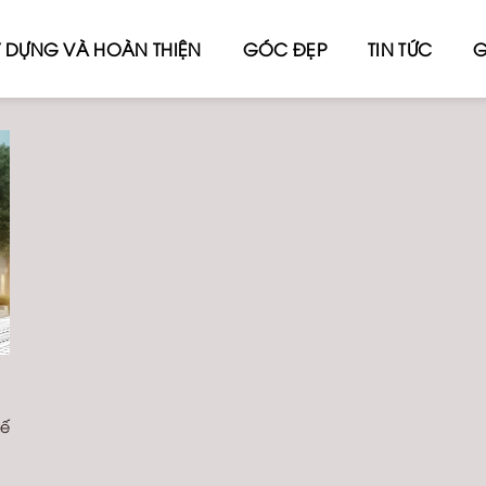
 DỰNG VÀ HOÀN THIỆN
GÓC ĐẸP
TIN TỨC
G
kế