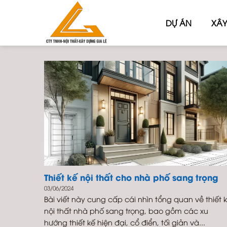
Skip
to
DỰ ÁN
XÂY
content
Thiết kế nội thất cho nhà phố sang trọng
03/06/2024
Bài viết này cung cấp cái nhìn tổng quan về thiết 
nội thất nhà phố sang trọng, bao gồm các xu
hướng thiết kế hiện đại, cổ điển, tối giản và...