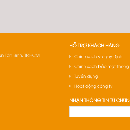
HỖ TRỢ KHÁCH HÀNG
n Tân Bình, TP.HCM
Chính sách và quy định
Chính sách bảo mật thông 
Tuyển dụng
Hoạt động công ty
NHẬN THÔNG TIN TỪ CHÚN