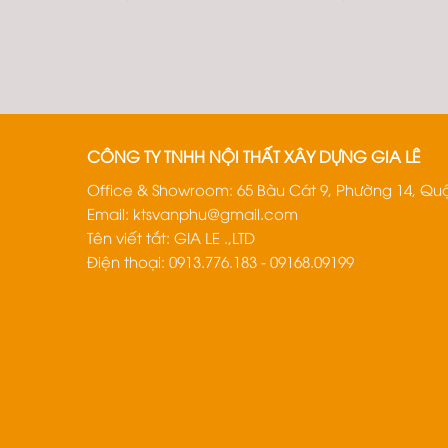
CÔNG TY TNHH NỘI THẤT XÂY DỰNG GIA LÊ
Office & Showroom: 65 Bàu Cát 9, Phường 14, Quậ
Email:
ktsvanphu@gmail.com
Tên viết tắt: GIA LE .,LTD
Điện thoại: 0913.776.183 - 09168.09199