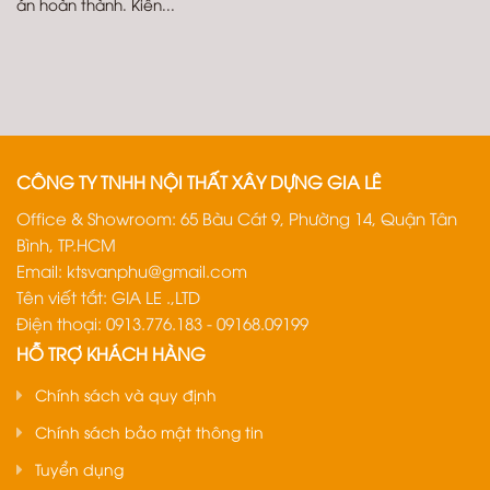
án hoàn thành. Kiến...
CÔNG TY TNHH NỘI THẤT XÂY DỰNG GIA LÊ
Office & Showroom: 65 Bàu Cát 9, Phường 14, Quận Tân
Bình, TP.HCM
Email:
ktsvanphu@gmail.com
Tên viết tắt: GIA LE .,LTD
Điện thoại: 0913.776.183 - 09168.09199
HỖ TRỢ KHÁCH HÀNG
Chính sách và quy định
Chính sách bảo mật thông tin
Tuyển dụng