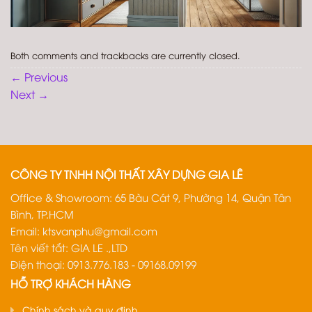
Both comments and trackbacks are currently closed.
←
Previous
Next
→
CÔNG TY TNHH NỘI THẤT XÂY DỰNG GIA LÊ
Office & Showroom: 65 Bàu Cát 9, Phường 14, Quận Tân
Bình, TP.HCM
Email:
ktsvanphu@gmail.com
Tên viết tắt: GIA LE .,LTD
Điện thoại: 0913.776.183 - 09168.09199
HỖ TRỢ KHÁCH HÀNG
Chính sách và quy định