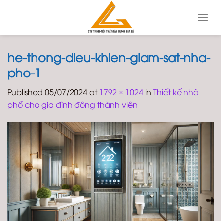
Skip
to
content
he-thong-dieu-khien-giam-sat-nha-
pho-1
Published
05/07/2024
at
1792 × 1024
in
Thiết kế nhà
phố cho gia đình đông thành viên