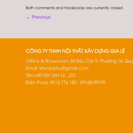
Both comments and trackbacks are currently closed.
←
Previous
CÔNG TY TNHH NỘI THẤT XÂY DỰNG GIA LÊ
Office & Showroom: 65 Bàu Cát 9, Phường 14, Quậ
Email:
ktsvanphu@gmail.com
Tên viết tắt: GIA LE .,LTD
Điện thoại: 0913.776.183 - 09168.09199