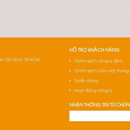
HỖ TRỢ KHÁCH HÀNG
n Tân Bình, TP.HCM
Chính sách và quy định
Chính sách bảo mật thông 
Tuyển dụng
Hoạt động công ty
NHẬN THÔNG TIN TỪ CHÚN