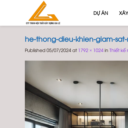
Skip
to
DỰ ÁN
XÂY
content
he-thong-dieu-khien-giam-sat
Published
05/07/2024
at
1792 × 1024
in
Thiết kế