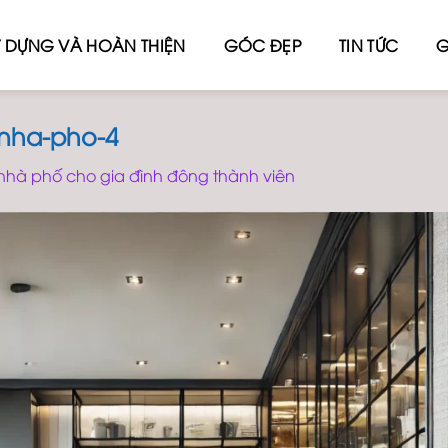
 DỰNG VÀ HOÀN THIỆN
GÓC ĐẸP
TIN TỨC
G
-nha-pho-4
 nhà phố cho gia đình đông thành viên