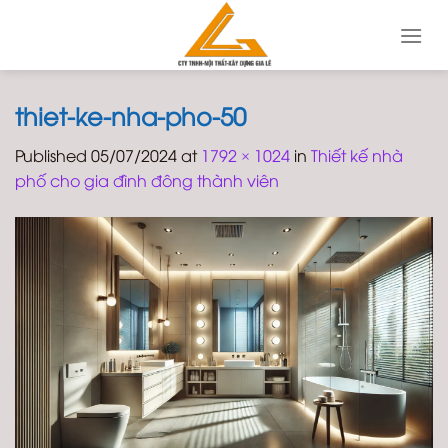
Skip
to
content
thiet-ke-nha-pho-50
Published
05/07/2024
at
1792 × 1024
in
Thiết kế nhà
phố cho gia đình đông thành viên