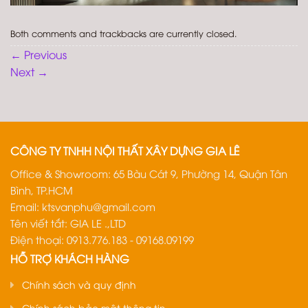
Both comments and trackbacks are currently closed.
←
Previous
Next
→
CÔNG TY TNHH NỘI THẤT XÂY DỰNG GIA LÊ
Office & Showroom: 65 Bàu Cát 9, Phường 14, Quận Tân
Bình, TP.HCM
Email:
ktsvanphu@gmail.com
Tên viết tắt: GIA LE .,LTD
Điện thoại: 0913.776.183 - 09168.09199
HỖ TRỢ KHÁCH HÀNG
Chính sách và quy định
Chính sách bảo mật thông tin