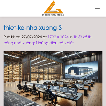
Skip
to
content
thiet-ke-nha-xuong-3
Published
27/07/2024
at
1792 × 1024
in
Thiết kế thi
công nhà xưởng: Những điều cần biết