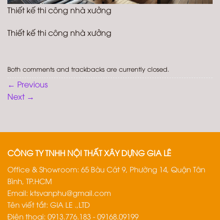
Thiết kế thi công nhà xưởng
Thiết kế thi công nhà xưởng
Both comments and trackbacks are currently closed.
←
Previous
Next
→
CÔNG TY TNHH NỘI THẤT XÂY DỰNG GIA LÊ
Office & Showroom: 65 Bàu Cát 9, Phường 14, Quận Tân
Bình, TP.HCM
Email:
ktsvanphu@gmail.com
Tên viết tắt: GIA LE .,LTD
Điện thoại: 0913.776.183 - 09168.09199