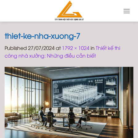
Skip
to
content
thiet-ke-nha-xuong-7
Published
27/07/2024
at
1792 × 1024
in
Thiết kế thi
công nhà xưởng: Những điều cần biết