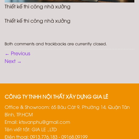
Thiết kế thi công nhà xưởng
Thiết kế thi công nhà xưởng
Both comments and trackbacks are currently closed.
←
Previous
Next
→
CÔNG TY TNHH NỘI THẤT XÂY DỰNG GIA LÊ
Office & Showroom: 65 Bàu Cát 9, Phường 14, Quận Tân
Bình, TP.HCM
Email:
ktsvanphu@gmail.com
Tên viết tắt: GIA LE .,LTD
Điện thoại: 0913.776.183 - 09168.09199