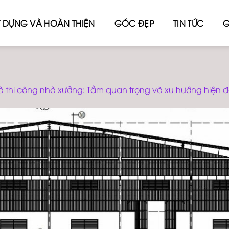
 DỰNG VÀ HOÀN THIỆN
GÓC ĐẸP
TIN TỨC
G
và thi công nhà xưởng: Tầm quan trọng và xu hướng hiện đ