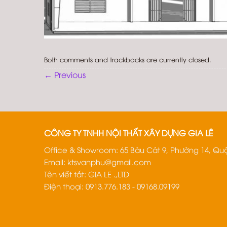
Both comments and trackbacks are currently closed.
←
Previous
CÔNG TY TNHH NỘI THẤT XÂY DỰNG GIA LÊ
Office & Showroom: 65 Bàu Cát 9, Phường 14, Quậ
Email:
ktsvanphu@gmail.com
Tên viết tắt: GIA LE .,LTD
Điện thoại: 0913.776.183 - 09168.09199