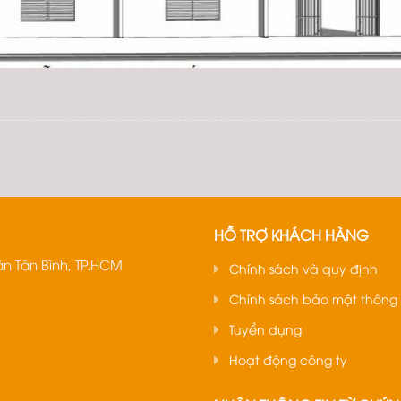
HỖ TRỢ KHÁCH HÀNG
n Tân Bình, TP.HCM
Chính sách và quy định
Chính sách bảo mật thông 
Tuyển dụng
Hoạt động công ty