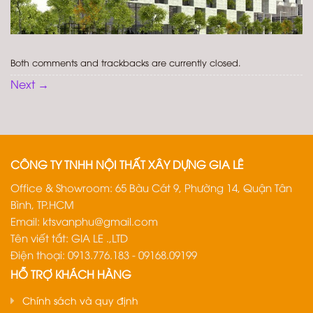
Both comments and trackbacks are currently closed.
Next
→
CÔNG TY TNHH NỘI THẤT XÂY DỰNG GIA LÊ
Office & Showroom: 65 Bàu Cát 9, Phường 14, Quận Tân
Bình, TP.HCM
Email:
ktsvanphu@gmail.com
Tên viết tắt: GIA LE .,LTD
Điện thoại: 0913.776.183 - 09168.09199
HỖ TRỢ KHÁCH HÀNG
Chính sách và quy định