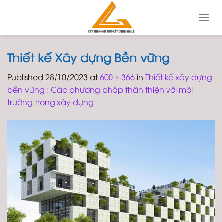
Skip
to
content
Thiết kế Xây dựng Bền vững
Published
28/10/2023
at
600 × 366
in
Thiết kế xây dựng
bền vững : Các phương pháp thân thiện với môi
trường trong xây dựng