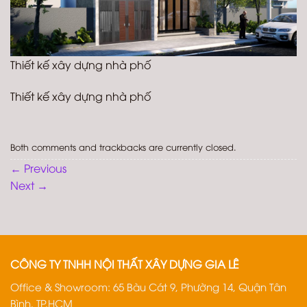
Thiết kế xây dựng nhà phố
Thiết kế xây dựng nhà phố
Both comments and trackbacks are currently closed.
←
Previous
Next
→
CÔNG TY TNHH NỘI THẤT XÂY DỰNG GIA LÊ
Office & Showroom: 65 Bàu Cát 9, Phường 14, Quận Tân
Bình, TP.HCM