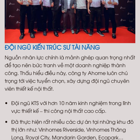
ĐỘI NGŨ KIẾN TRÚC SƯ TÀI NĂNG
Nguồn nhân lực chính là mảnh ghép quan trọng nhất
để tạo nên bức tranh về một doanh nghiệp thành
công. Thấu hiểu điều này, công ty Ahome luôn chú
trọng tới việc tuyển chọn, xây dựng đội ngũ chuyên
viên thiết kế nội thất.
Đội ngũ KTS với hơn 10 năm kinh nghiệm trong lĩnh
vực thiết kế – thi công nội thất cao cấp.
Đã thực hiện rất nhiều các dự án tại những khu đô
thị lớn như: Vinhomes Riverside, Vinhomes Thăng
Long, Royal City, Mandarin Garden, Ecopark…