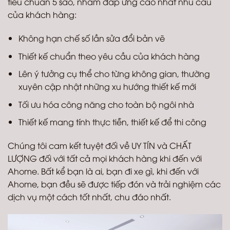
tiêu chuẩn 5 sao, nhằm đáp ứng cao nhất nhu cầu
của khách hàng:
Không hạn chế số lần sửa đổi bản vẽ
Thiết kế chuẩn theo yêu cầu của khách hàng
Lên ý tưởng cụ thể cho từng không gian, thường
xuyên cập nhật những xu hướng thiết kế mới
Tối ưu hóa công năng cho toàn bộ ngôi nhà
Thiết kế mang tính thực tiễn, thiết kế để thi công
Chúng tôi cam kết tuyệt đối về UY TÍN và CHẤT
LƯỢNG đối với tất cả mọi khách hàng khi đến với
Ahome. Bất kể bạn là ai, bạn đi xe gì, khi đến với
Ahome, bạn đều sẽ được tiếp đón và trải nghiệm các
dịch vụ một cách tốt nhất, chu đáo nhất.