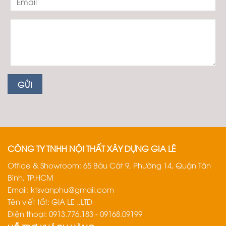
CÔNG TY TNHH NỘI THẤT XÂY DỰNG GIA LÊ
Office & Showroom: 65 Bàu Cát 9, Phường 14, Quận Tân
Bình, TP.HCM
Email:
ktsvanphu@gmail.com
Tên viết tắt: GIA LE .,LTD
Điện thoại: 0913.776.183 - 09168.09199