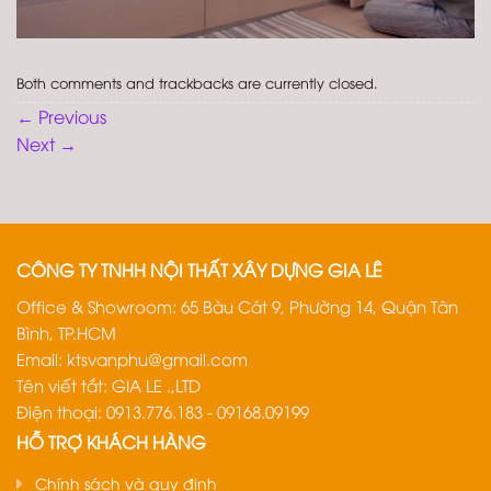
Both comments and trackbacks are currently closed.
←
Previous
Next
→
CÔNG TY TNHH NỘI THẤT XÂY DỰNG GIA LÊ
Office & Showroom: 65 Bàu Cát 9, Phường 14, Quận Tân
Bình, TP.HCM
Email:
ktsvanphu@gmail.com
Tên viết tắt: GIA LE .,LTD
Điện thoại: 0913.776.183 - 09168.09199
HỖ TRỢ KHÁCH HÀNG
Chính sách và quy định