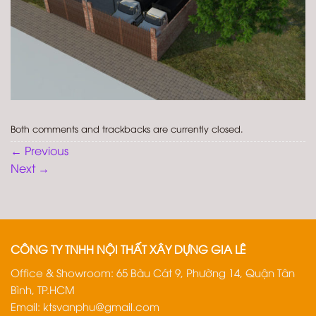
Both comments and trackbacks are currently closed.
←
Previous
Next
→
CÔNG TY TNHH NỘI THẤT XÂY DỰNG GIA LÊ
Office & Showroom: 65 Bàu Cát 9, Phường 14, Quận Tân
Bình, TP.HCM
Email:
ktsvanphu@gmail.com