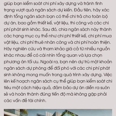
giúp bạn kiểm soát chi phí xây dựng và tránh tình
trạng vượt quá ngân sách dự kiến. Đầu tiên, hãy xác
định tổng ngân sách bạn có thể chi trả cho toàn bộ
dự án, bao gồm thiết kế, vật liệu, thi công và các chi
phí phát sinh khác. Sau đó, chia ngân sách này thành
các hạng mục cụ thể như chi phí thiết kế, chi phí mua
vật liệu, chi phí thuê nhân công và chi phí hoàn thiện.
Hãy nghiên cứu và tham khảo giá cả từ nhiều nguồn
khác nhau để có cái nhìn tổng quan và lựa chọn
phương án tối ưu. Ngoài ra, bạn nên dự trù một khoản
ngân sách dự phòng để đối phó với các chi phí phát
sinh không mong muốn trong quá trình xây dựng. Việc
lên kế hoạch ngân sách cụ thể giúp bạn kiểm soát chi
tiêu một cách hiệu quả, đảm bảo dự án diễn ra suôn
sẻ và hoàn thành đúng tiến độ mà không gặp phải
các vấn đề tài chính.