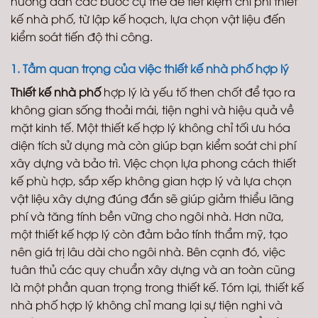
hướng dẫn các bước cụ thể để tiết kiệm chi phí thiết
kế nhà phố, từ lập kế hoạch, lựa chọn vật liệu đến
kiểm soát tiến độ thi công.
1. Tầm quan trọng của việc thiết kế nhà phố hợp lý
Thiết kế nhà phố
hợp lý là yếu tố then chốt để tạo ra
không gian sống thoải mái, tiện nghi và hiệu quả về
mặt kinh tế. Một thiết kế hợp lý không chỉ tối ưu hóa
diện tích sử dụng mà còn giúp bạn kiểm soát chi phí
xây dựng và bảo trì. Việc chọn lựa phong cách thiết
kế phù hợp, sắp xếp không gian hợp lý và lựa chọn
vật liệu xây dựng đúng đắn sẽ giúp giảm thiểu lãng
phí và tăng tính bền vững cho ngôi nhà. Hơn nữa,
một thiết kế hợp lý còn đảm bảo tính thẩm mỹ, tạo
nên giá trị lâu dài cho ngôi nhà. Bên cạnh đó, việc
tuân thủ các quy chuẩn xây dựng và an toàn cũng
là một phần quan trọng trong thiết kế. Tóm lại, thiết kế
nhà phố hợp lý không chỉ mang lại sự tiện nghi và