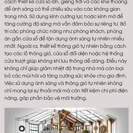
cách thiết kế cửa sổ lớn, giếng trời và các khe thoáng
để ánh sáng có thể chiếu sâu vào các không gian
trong nhà. Sử dụng kính cường lực hoặc kính mờ để
tăng cường độ sáng mà vẫn đảm bảo sự riêng tư. Bố
trí các phòng chức năng như phòng khách, phòng
ăn gần cửa sổ để tận dụng ánh sáng tự nhiên nhiều
nhất. Ngoài ra, thiết kế thông gió tự nhiên bằng cách
tạo các lỗ thông gió, cửa sổ đối diện hoặc hệ thống
cửa trượt giúp không khí lưu thông dễ dàng. Điều này
không chỉ giúp giảm nhiệt độ trong nhà mà còn loại
bỏ các mùi hôi và tăng cường sức khỏe cho gia đình.
Việc sử dụng ánh sáng và thông gió tự nhiên không
chỉ mang lại sự thoải mái mà còn tiết kiệm chi phí điện
năng, góp phần bảo vệ môi trường.