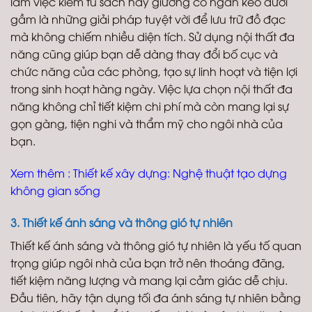
làm việc kiêm tủ sách hay giường có ngăn kéo dưới
gầm là những giải pháp tuyệt vời để lưu trữ đồ đạc
mà không chiếm nhiều diện tích. Sử dụng nội thất đa
năng cũng giúp bạn dễ dàng thay đổi bố cục và
chức năng của các phòng, tạo sự linh hoạt và tiện lợi
trong sinh hoạt hàng ngày. Việc lựa chọn nội thất đa
năng không chỉ tiết kiệm chi phí mà còn mang lại sự
gọn gàng, tiện nghi và thẩm mỹ cho ngôi nhà của
bạn.
Xem thêm :
Thiết kế xây dựng: Nghệ thuật tạo dựng
không gian sống
3. Thiết kế ánh sáng và thông gió tự nhiên
Thiết kế ánh sáng và thông gió tự nhiên là yếu tố quan
trọng giúp ngôi nhà của bạn trở nên thoáng đãng,
tiết kiệm năng lượng và mang lại cảm giác dễ chịu.
Đầu tiên, hãy tận dụng tối đa ánh sáng tự nhiên bằng