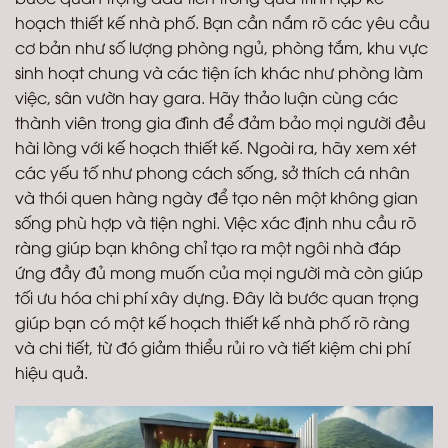
hoạch thiết kế nhà phố. Bạn cần nắm rõ các yêu cầu
cơ bản như số lượng phòng ngủ, phòng tắm, khu vực
sinh hoạt chung và các tiện ích khác như phòng làm
việc, sân vườn hay gara. Hãy thảo luận cùng các
thành viên trong gia đình để đảm bảo mọi người đều
hài lòng với kế hoạch thiết kế. Ngoài ra, hãy xem xét
các yếu tố như phong cách sống, sở thích cá nhân
và thói quen hàng ngày để tạo nên một không gian
sống phù hợp và tiện nghi. Việc xác định nhu cầu rõ
ràng giúp bạn không chỉ tạo ra một ngôi nhà đáp
ứng đầy đủ mong muốn của mọi người mà còn giúp
tối ưu hóa chi phí xây dựng. Đây là bước quan trọng
giúp bạn có một kế hoạch thiết kế nhà phố rõ ràng
và chi tiết, từ đó giảm thiểu rủi ro và tiết kiệm chi phí
hiệu quả.