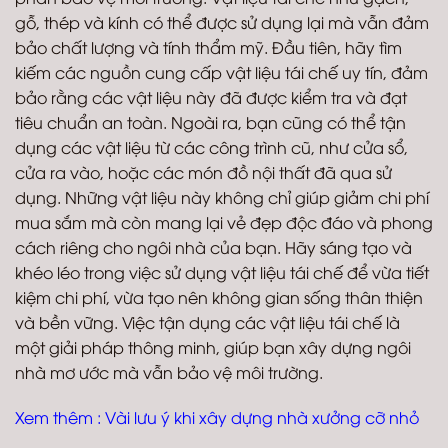
gỗ, thép và kính có thể được sử dụng lại mà vẫn đảm
bảo chất lượng và tính thẩm mỹ. Đầu tiên, hãy tìm
kiếm các nguồn cung cấp vật liệu tái chế uy tín, đảm
bảo rằng các vật liệu này đã được kiểm tra và đạt
tiêu chuẩn an toàn. Ngoài ra, bạn cũng có thể tận
dụng các vật liệu từ các công trình cũ, như cửa sổ,
cửa ra vào, hoặc các món đồ nội thất đã qua sử
dụng. Những vật liệu này không chỉ giúp giảm chi phí
mua sắm mà còn mang lại vẻ đẹp độc đáo và phong
cách riêng cho ngôi nhà của bạn. Hãy sáng tạo và
khéo léo trong việc sử dụng vật liệu tái chế để vừa tiết
kiệm chi phí, vừa tạo nên không gian sống thân thiện
và bền vững. Việc tận dụng các vật liệu tái chế là
một giải pháp thông minh, giúp bạn xây dựng ngôi
nhà mơ ước mà vẫn bảo vệ môi trường.
Xem thêm :
Vài lưu ý khi xây dựng nhà xưởng cỡ nhỏ