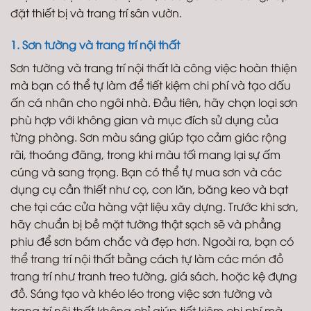
đặt thiết bị và trang trí sân vườn.
1. Sơn tường và trang trí nội thất
Sơn tường và trang trí nội thất là công việc hoàn thiện
mà bạn có thể tự làm để tiết kiệm chi phí và tạo dấu
ấn cá nhân cho ngôi nhà. Đầu tiên, hãy chọn loại sơn
phù hợp với không gian và mục đích sử dụng của
từng phòng. Sơn màu sáng giúp tạo cảm giác rộng
rãi, thoáng đãng, trong khi màu tối mang lại sự ấm
cúng và sang trọng. Bạn có thể tự mua sơn và các
dụng cụ cần thiết như cọ, con lăn, băng keo và bạt
che tại các cửa hàng vật liệu xây dựng. Trước khi sơn,
hãy chuẩn bị bề mặt tường thật sạch sẽ và phẳng
phiu để sơn bám chắc và đẹp hơn. Ngoài ra, bạn có
thể trang trí nội thất bằng cách tự làm các món đồ
trang trí như tranh treo tường, giá sách, hoặc kệ đựng
đồ. Sáng tạo và khéo léo trong việc sơn tường và
trang trí nội thất không chỉ giúp tiết kiệm chi phí mà