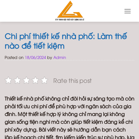
Skip
to
content
Chi phí thiết kế nhà phố: Làm thế
nào để tiết kiệm
Posted on
18/06/2024
by
Admin
Rate this post
Thiết kế nhà phố không chỉ đòi hỏi sự sáng tạo mà còn
phải tối ưu chi phí để phù hợp với ngân sách của gia
đình. Một thiết kế hợp lý không chỉ mang lại không
gian sống tiện nghi mà còn giúp tiết kiệm đáng kể chi
phí xây dựng. Bài viết này sẽ hướng dẫn bạn cách
lập kế hoạch chi tiết, tìm kiếm kiến trúc sư phù hợp, lựa