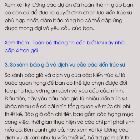
Xem xét kỹ lưỡng các dự án đã hoàn thành giúp bạn
có căn cứ để đưa ra quyết định chọn lựa kiến trúc sư
phù hợp nhất, đảm bảo rằng họ có thể đáp ứng
được mong đợi và yêu cầu của bạn.
Xem thêm :
Toàn bộ thông tin cần biết khi xây nhà
cấp 4 trọn gói
3. So sánh báo giá và dịch vụ của các kiến trúc sư
So sánh báo giá và dịch vụ của các kiến trúc sư là
bước quan trọng để bạn có thể lựa chọn được đối
tác phù hợp với ngân sách và yêu cầu của mình.
Đầu tiên, hãy yêu cầu báo giá từ nhiều kiến trúc sư
khác nhau để có cái nhìn tổng quan về mức chi phí
thiết kế. Báo giá cần chi tiết, bao gồm các hạng mục
công việc, thời gian thực hiện và các chi phí phát sinh
nếu có. Bên cạnh giá cả, hãy xem xét kỹ lưỡng các
dịch vụ đi kèm như tư vấn thiết kế, hỗ trợ giám sát thi