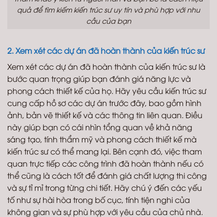
quả để tìm kiếm kiến trúc sư uy tín và phù hợp với nhu
cầu của bạn
2. Xem xét các dự án đã hoàn thành của kiến trúc sư
Xem xét các dự án đã hoàn thành của kiến trúc sư là
bước quan trọng giúp bạn đánh giá năng lực và
phong cách thiết kế của họ. Hãy yêu cầu kiến trúc sư
cung cấp hồ sơ các dự án trước đây, bao gồm hình
ảnh, bản vẽ thiết kế và các thông tin liên quan. Điều
này giúp bạn có cái nhìn tổng quan về khả năng
sáng tạo, tính thẩm mỹ và phong cách thiết kế mà
kiến trúc sư có thể mang lại. Bên cạnh đó, việc tham
quan trực tiếp các công trình đã hoàn thành nếu có
thể cũng là cách tốt để đánh giá chất lượng thi công
và sự tỉ mỉ trong từng chi tiết. Hãy chú ý đến các yếu
tố như sự hài hòa trong bố cục, tính tiện nghi của
không gian và sự phù hợp với yêu cầu của chủ nhà.