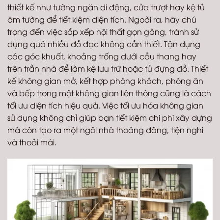
thiết kế như tường ngăn di động, cửa trượt hay kệ tủ
âm tường để tiết kiệm diện tích. Ngoài ra, hãy chú
trọng đến việc sắp xếp nội thất gọn gàng, tránh sử
dụng quá nhiều đồ đạc không cần thiết. Tận dụng
các góc khuất, khoảng trống dưới cầu thang hay
trên trần nhà để làm kệ lưu trữ hoặc tủ đựng đồ. Thiết
kế không gian mở, kết hợp phòng khách, phòng ăn
và bếp trong một không gian liên thông cũng là cách
tối ưu diện tích hiệu quả. Việc tối ưu hóa không gian
sử dụng không chỉ giúp bạn tiết kiệm chi phí xây dựng
mà còn tạo ra một ngôi nhà thoáng đãng, tiện nghi
và thoải mái.