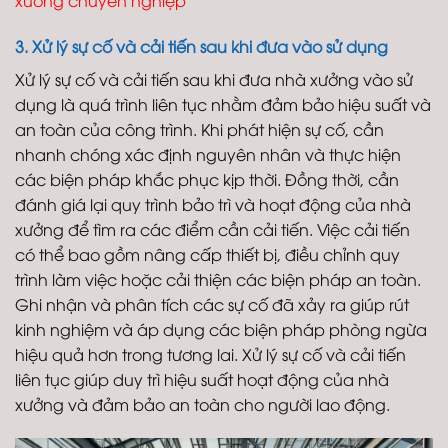
xưởng chuyên nghiệp
3. Xử lý sự cố và cải tiến sau khi đưa vào sử dụng
Xử lý sự cố và cải tiến sau khi đưa nhà xưởng vào sử
dụng là quá trình liên tục nhằm đảm bảo hiệu suất và
an toàn của công trình. Khi phát hiện sự cố, cần
nhanh chóng xác định nguyên nhân và thực hiện
các biện pháp khắc phục kịp thời. Đồng thời, cần
đánh giá lại quy trình bảo trì và hoạt động của nhà
xưởng để tìm ra các điểm cần cải tiến. Việc cải tiến
có thể bao gồm nâng cấp thiết bị, điều chỉnh quy
trình làm việc hoặc cải thiện các biện pháp an toàn.
Ghi nhận và phân tích các sự cố đã xảy ra giúp rút
kinh nghiệm và áp dụng các biện pháp phòng ngừa
hiệu quả hơn trong tương lai. Xử lý sự cố và cải tiến
liên tục giúp duy trì hiệu suất hoạt động của nhà
xưởng và đảm bảo an toàn cho người lao động.