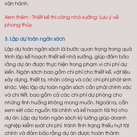
vận hành.
Xem thêm :
Thiết kế thi công nhà xưởng: Lưu ý về
phong thủy
3. Lập dự toán ngân sách
Lập dự toán ngân sách là bước quan trọng trong quá
trình lập kế hoạch thiết kế nhà xưởng, giúp đảm bảo
rằng dự án được thực hiện trong phạm vi chi phí dự
kiến. Ngân sách bao gồm chi phí cho thiết kế, vật liệu
xây dựng, thiết bị, nhân công và các chi phí phát sinh
khác. Việc lập dự toán ngân sách cần phải chính xác
và chi tiết, bao gồm cả các chi phí dự phòng cho
những tình huống không mong muốn. Ngoài ra, cần
xem xét các nguồn tài chính và kế hoạch tài trợ cho
dự án. Lập dự toán ngân sách kỹ lưỡng giúp doanh
nghiệp kiểm soát chi phí, tránh tình trạng thiếu hụt tài
chính và đảm bảo rằng dự án được hoàn thành