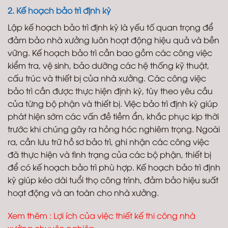
2. Kế hoạch bảo trì định kỳ
Lập kế hoạch bảo trì định kỳ là yếu tố quan trọng để
đảm bảo nhà xưởng luôn hoạt động hiệu quả và bền
vững. Kế hoạch bảo trì cần bao gồm các công việc
kiểm tra, vệ sinh, bảo dưỡng các hệ thống kỹ thuật,
cấu trúc và thiết bị của nhà xưởng. Các công việc
bảo trì cần được thực hiện định kỳ, tùy theo yêu cầu
của từng bộ phận và thiết bị. Việc bảo trì định kỳ giúp
phát hiện sớm các vấn đề tiềm ẩn, khắc phục kịp thời
trước khi chúng gây ra hỏng hóc nghiêm trọng. Ngoài
ra, cần lưu trữ hồ sơ bảo trì, ghi nhận các công việc
đã thực hiện và tình trạng của các bộ phận, thiết bị
để có kế hoạch bảo trì phù hợp. Kế hoạch bảo trì định
kỳ giúp kéo dài tuổi thọ công trình, đảm bảo hiệu suất
hoạt động và an toàn cho nhà xưởng.
Xem thêm :
Lợi ích của việc thiết kế thi công nhà