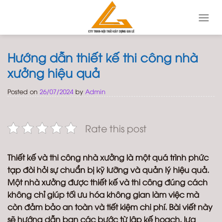
Skip
to
content
Hướng dẫn thiết kế thi công nhà
xưởng hiệu quả
Posted on
26/07/2024
by
Admin
Rate this post
Thiết kế và thi công nhà xưởng là một quá trình phức
tạp đòi hỏi sự chuẩn bị kỹ lưỡng và quản lý hiệu quả.
Một nhà xưởng được thiết kế và thi công đúng cách
không chỉ giúp tối ưu hóa không gian làm việc mà
còn đảm bảo an toàn và tiết kiệm chi phí. Bài viết này
sẽ hướng dẫn bạn các bước từ lập kế hoạch, lựa