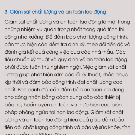
3. Giám sát chất lượng và an toàn lao động
Giám sát chất lượng và an toàn lao động là một trong
những nhiệm vụ quan trọng nhất trong quá trình thi
công nhà xưởng. Để đảm bảo chất lượng công trình,
cần thực hiện các kiểm tra định kỳ, theo dõi tiến độ và
đánh giá kết quả công việc của các nhà thầu. Các
tiêu chuẩn kỹ thuật và quy định về an toàn lao động
phải được tuân thủ nghiêm ngặt. Việc giám sát chất
lượng giúp phát hiện sớm các lỗi kỹ thuật, khắc phục
kịp thời và đảm bảo công trình đạt chất lượng cao
nhất. Bên cạnh đó, cần đảm bảo an toàn lao động
cho công nhân bằng cách cung cấp các thiết bị
bảo hộ, huấn luyện an toàn và thực hiện các biện
pháp phòng ngừa tai nạn lao động. Giám sát chất
lượng và an toàn lao động hiệu quả giúp đảm bảo
tiến độ, chất lượng công trình và bảo vệ sức khỏe, tính
mạng của người lao động.