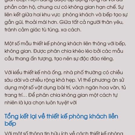
phần căn hộ, chung cư có không gian hạn chế. Sự
liên kết giữa hai khu vực phòng khách và bếp tạo sự
gần gũi, thoải mái hơn. Giữa tất cả người thân yêu,
tránh cảm giác tù túng, xa cách.
Một số mẫu thiết kế phòng khách liên thông với bếp,
không gian. Được phân chia khéo léo bởi các mẫu
cầu thang ấn tượng, tạo nên sự độc đáo riêng.
Với kiểu thiết kế nhà ống, nhà phố thường có chiều
sâu dài và chiều rộng khá hẹp. Vì thế phương án sử
dụng một số vật dụng bài trí, vách ngăn hoa văn, tủ
trang trí… Để phân chia không gian một cách tự
nhiên là lựa chọn luôn tuyệt vời
Tổng kết lại về thiết kế phòng khách liền
bếp
Với một số thông tin hữu ích về cách thiết kế phòng