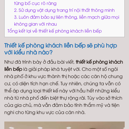
từng bố cục rõ ràng
2. Sử dụng vật dụng trang trí nội thất thông minh
3. Luôn đảm bảo sự liên thông, liền mạch giữa mọi
không gian với nhau
Tổng kết lại về thiết kế phòng khách liền bếp
Thiết kế phòng khách liền bếp sẽ phù hợp
với kiểu nhà nào?
Như đã trình bày ở đầu bài viết,
thiết kế phòng khách
liền bếp
là giải pháp khá tuyệt vời. Cho một số ngôi
nhà phố ở khu vực thành thị hoặc các căn hộ chung
cư, có diện tích hạn chế. Tuy nhiên, chúng ta vẫn có
thể áp dụng loại thiết kế này với hầu hết những kiểu
nhà từ nhà phố đến biệt thự rộng rãi. Tùy vào sở thích
của gia chủ, mà vẫn đảm bảo tính thẩm mỹ và tiện
nghi cho từng khu vực của căn nhà.