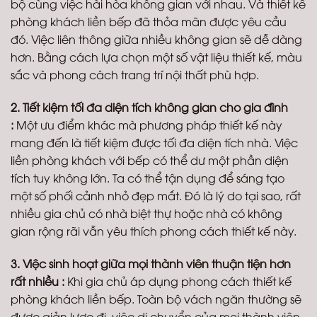
bộ cùng việc hài hòa không gian với nhau. Và thiết kế
phòng khách liền bếp đã thỏa mãn được yêu cầu
đó. Việc liên thông giữa nhiều không gian sẽ dễ dàng
hơn. Bằng cách lựa chọn một số vật liệu thiết kế, màu
sắc và phong cách trang trí nội thất phù hợp.
2. Tiết kiệm tối đa diện tích không gian cho gia đình
:
Một ưu điểm khác mà phương pháp thiết kế này
mang đến là tiết kiệm được tối đa diện tích nhà. Việc
liền phòng khách với bếp có thể dư một phần diện
tích tuy không lớn. Ta có thể tận dụng để sáng tạo
một số phối cảnh nhỏ đẹp mắt. Đó là lý do tại sao, rất
nhiều gia chủ có nhà biệt thự hoặc nhà có không
gian rộng rãi vẫn yêu thích phong cách thiết kế này.
3. Việc sinh hoạt giữa mọi thành viên thuận tiện hơn
rất nhiều :
Khi gia chủ áp dụng phong cách thiết kế
phòng khách liền bếp. Toàn bộ vách ngăn thường sẽ
được giản lược đi. việc di chuyển của mọi thành viên