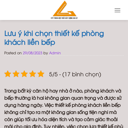
Skip
to
content
Lưu ý khi chọn thiết kế phòng
khách liền bếp
Posted on
29/08/2023
by
Admin
5/5 - (17 bình chọn)
Trong bất kỳ căn hộ hay nhà ở nào, phòng khách và
bếp thường là hai không gian quan trọng và được sử
dụng hàng ngày. Việc thiết kế phòng khách liền bếp
không chỉ tạo ra một không gian sống tiện nghi mà
còn giúp tối ưu hóa diện tích và tạo cảm giác thoải
mái cho gia đình. Tuy nhiên, việc chọn lựa thiết kế phù