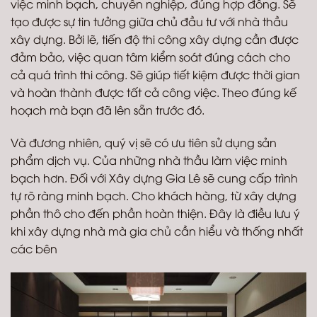
việc minh bạch, chuyên nghiệp, đúng hợp đồng. Sẽ
tạo được sự tin tưởng giữa chủ đầu tư với nhà thầu
xây dựng. Bởi lẽ, tiến độ thi công xây dựng cần được
đảm bảo, việc quan tâm kiểm soát đúng cách cho
cả quá trình thi công. Sẽ giúp tiết kiệm được thời gian
và hoàn thành được tất cả công việc. Theo đúng kế
hoạch mà bạn đã lên sẵn trước đó.
Và đương nhiên, quý vị sẽ có ưu tiên sử dụng sản
phẩm dịch vụ. Của những nhà thầu làm việc minh
bạch hơn. Đối với Xây dựng Gia Lê sẽ cung cấp trình
tự rõ ràng minh bạch. Cho khách hàng, từ xây dựng
phần thô cho đến phần hoàn thiện. Đây là điều lưu ý
khi xây dựng nhà mà gia chủ cần hiểu và thống nhất
các bên