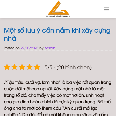
Skip
to
content
Một số lưu ý cần nắm khi xây dựng
nhà
Posted on
29/08/2023
by
Admin
5/5 - (20 bình chọn)
.“Tậu trâu, cưới vợ, làm nhà” là ba việc rất quan trong
cuộc đời một con người. Xây dựng một nhà là một
trong số đó, cho thấy việc có một nơi ăn, sinh hoạt
cho gia đình hoàn chỉnh là cực kỳ quan trọng. Bởi thế
ông cha ta mới có thêm câu “An cư rồi mới lạc
nghiệp”. Do đó, để có một không gian sống yên ấm