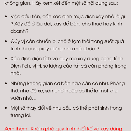
không gian. Hãy xem xét đến một số nội dung sau:
Việc đầu tiên, cần xác định mục đích xây nhà là gì
? Xây để ở lâu dài, xây để bán, cho thuê hay kinh
doanh?
Qúy vị cần chuẩn bị chỗ ở tạm thời trong suốt quá
trình thi công xây dựng nhà mới chưa ?
Xác định diện tích và quy mô xây dựng công trình.
Diện tích, vị trí, số lượng của tất cả căn phòng trong
nhà.
Những không gian cơ bản nào cần có như. Phòng
thờ, nhà để xe, sân phơi hoặc có thể là một khu
vườn nhỏ…
Một số thay đổi về nhu cầu có thể phát sinh trong
tương lai.
Xem thêm :
Khám phá quy trình thiết kế và xây dựng