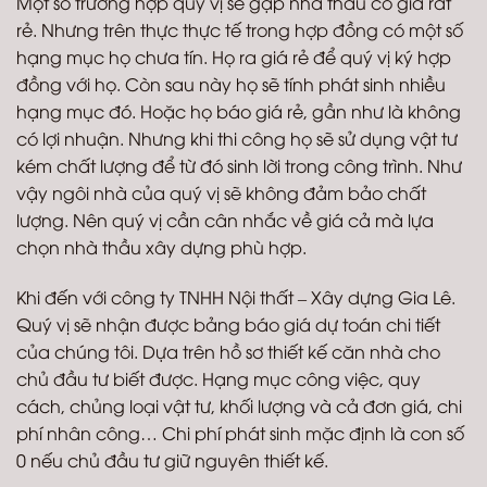
Một số trường hợp quý vị sẽ gặp nhà thầu có giá rất
rẻ. Nhưng trên thực thực tế trong hợp đồng có một số
hạng mục họ chưa tín. Họ ra giá rẻ để quý vị ký hợp
đồng với họ. Còn sau này họ sẽ tính phát sinh nhiều
hạng mục đó. Hoặc họ báo giá rẻ, gần như là không
có lợi nhuận. Nhưng khi thi công họ sẽ sử dụng vật tư
kém chất lượng để từ đó sinh lời trong công trình. Như
vậy ngôi nhà của quý vị sẽ không đảm bảo chất
lượng. Nên quý vị cần cân nhắc về giá cả mà lựa
chọn nhà thầu xây dựng phù hợp.
Khi đến với công ty TNHH Nội thất – Xây dựng Gia Lê.
Quý vị sẽ nhận được bảng báo giá dự toán chi tiết
của chúng tôi. Dựa trên hồ sơ thiết kế căn nhà cho
chủ đầu tư biết được. Hạng mục công việc, quy
cách, chủng loại vật tư, khối lượng và cả đơn giá, chi
phí nhân công… Chi phí phát sinh mặc định là con số
0 nếu chủ đầu tư giữ nguyên thiết kế.