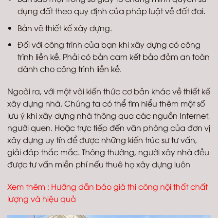
dụng đất theo quy định của pháp luật về đất đai.
Bản vẽ thiết kế xây dựng.
Đối với công trình của bạn khi xây dựng có công
trình liền kề. Phải có bản cam kết bảo đảm an toàn
dành cho công trình liền kề.
Ngoài ra, với một vài kiến thức cơ bản khác về thiết kế
xây dựng nhà. Chúng ta có thể tìm hiểu thêm một số
lưu ý khi xây dựng nhà thông qua các nguồn Internet,
người quen. Hoặc trực tiếp đến văn phòng của đơn vị
xây dựng uy tín để được những kiến trúc sư tư vấn,
giải đáp thắc mắc. Thông thường, người xây nhà đều
được tư vấn miễn phí nếu thuê họ xây dựng luôn
Xem thêm :
Hướng dẫn báo giá thi công nội thất chất
lượng và hiệu quả