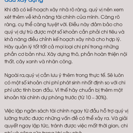
Khi đã có kế hoạch xây nhà rõ ràng, quý vị nên xem
xét thêm về khả năng tài chính của mình. Càng rõ
ràng, cụ thể càng tuyệt vời. Điều này đảm bảo cho
quý vị dự trù được một số khoản cần phải chi tiêu và
khả năng điều chỉnh kế hoạch xây nhà cho hợp lý.
Hãy quản lý tốt tất cả mọi loại chi phí trong những
phần cơ bản như. Xây dựng thô, phần hoàn thiện nội
thất, cây xanh và nhân công.
Ngoài ra,quý vị cần lưu ý thêm trong thực tế. Sẽ luôn
có một số khoản chi phí phát sinh nhất định so với chi
phí ước tính ban đầu. Vì thế hãy chuẩn bị thêm một
khoản tài chính dự phòng trước (từ 10 – 30%).
Việc lập ngân sách tài chính ngay từ đầu hỗ trợ quý vị
lường trước được những vấn đề có thể xảy ra. Và giải
quyết ngay lập tức, tránh được việc mất thời gian, chi
phí và công sức trong khi xây nhà.