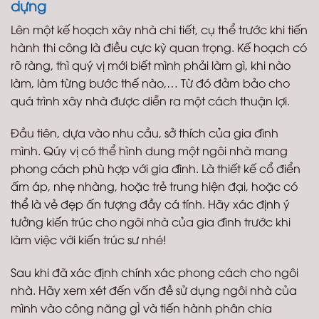
dựng
Lên một kế hoạch xây nhà chi tiết, cụ thể trước khi tiến
hành thi công là điều cực kỳ quan trọng. Kế hoạch có
rõ ràng, thì quý vị mới biết mình phải làm gì, khi nào
làm, làm từng bước thế nào,… Từ đó đảm bảo cho
quá trình xây nhà được diễn ra một cách thuận lợi.
Đầu tiên, dựa vào nhu cầu, sở thích của gia đình
mình. Qúy vị có thể hình dung một ngôi nhà mang
phong cách phù hợp với gia đình. Là thiết kế cổ điển
ấm áp, nhẹ nhàng, hoặc trẻ trung hiện đại, hoặc có
thể là vẻ đẹp ấn tượng đầy cá tính. Hãy xác định ý
tưởng kiến trúc cho ngôi nhà của gia đình trước khi
làm việc với kiến trúc sư nhé!
Sau khi đã xác định chính xác phong cách cho ngôi
nhà. Hãy xem xét đến vấn đề sử dụng ngôi nhà của
mình vào công năng gÌ và tiến hành phân chia