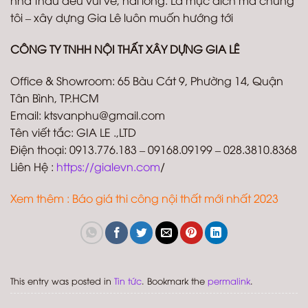
nhà thầu đều vui vẻ, hài lòng. Là mục đích mà chúng
tôi – xây dựng Gia Lê luôn muốn hướng tới
CÔNG TY TNHH NỘI THẤT XÂY DỰNG GIA LÊ
Office & Showroom: 65 Bàu Cát 9, Phường 14, Quận
Tân Bình, TP.HCM
Email: ktsvanphu@gmail.com
Tên viết tắc: GIA LE .,LTD
Điện thoại: 0913.776.183 – 09168.09199 – 028.3810.8368
Liên Hệ :
https://gialevn.com
/
Xem thêm :
Báo giá thi công nội thất mới nhất 2023
This entry was posted in
Tin tức
. Bookmark the
permalink
.