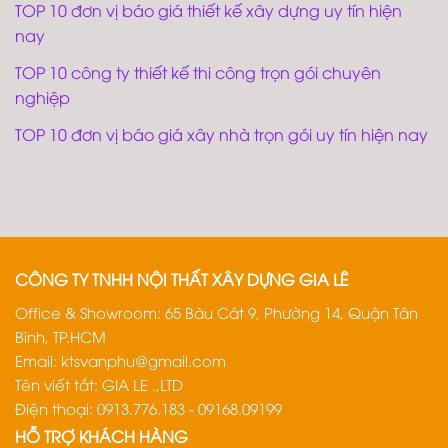
TOP 10 đơn vị báo giá thiết kế xây dựng uy tín hiện
nay
TOP 10 công ty thiết kế thi công trọn gói chuyên
nghiệp
TOP 10 đơn vị báo giá xây nhà trọn gói uy tín hiện nay
CÔNG TY TNHH NỘI THẤT XÂY DỰNG GIA LÊ
Office & Showroom: 65 Bàu Cát 9, Phường 14, Quận Tân
Bình, TP.HCM
Email:
ktsvanphu@gmail.com
Tên viết tắt: GIA LE .,LTD
Điện thoại: 0913.776.183 - 09168.09199
HỖ TRỢ KHÁCH HÀNG