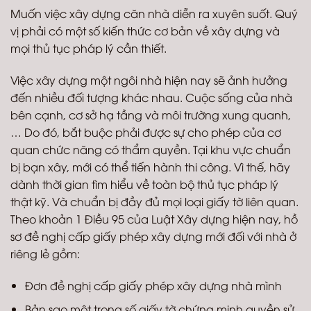
Muốn việc xây dựng căn nhà diễn ra xuyên suốt. Quý
vị phải có một số kiến thức cơ bản về xây dựng và
mọi thủ tục pháp lý cần thiết.
Việc xây dựng một ngôi nhà hiện nay sẽ ảnh hưởng
đến nhiều đối tượng khác nhau. Cuộc sống của nhà
bên cạnh, cơ sở hạ tầng và môi trường xung quanh,
… Do đó, bắt buộc phải được sự cho phép của cơ
quan chức năng có thẩm quyền. Tại khu vực chuẩn
bị bạn xây, mới có thể tiến hành thi công. Vì thế, hãy
dành thời gian tìm hiểu về toàn bộ thủ tục pháp lý
thật kỹ. Và chuẩn bị đầy đủ mọi loại giấy tờ liên quan.
Theo khoản 1 Điều 95 của Luật Xây dựng hiện nay, hồ
sơ đề nghị cấp giấy phép xây dựng mới đối với nhà ở
riêng lẻ gồm:
Đơn đề nghị cấp giấy phép xây dựng nhà mình
Bản sao một trong số giấy tờ chứng minh quyền sử