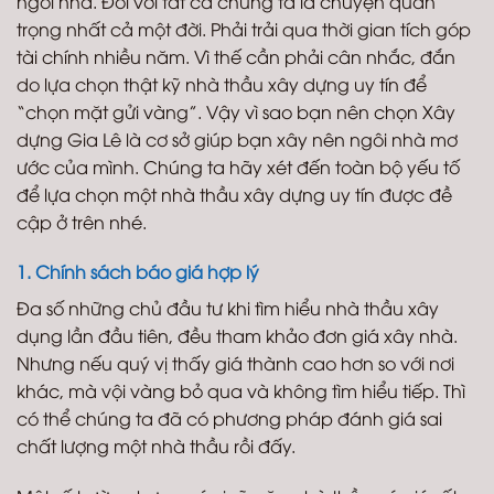
ngôi nhà. Đối với tất cả chúng ta là chuyện quan
trọng nhất cả một đời. Phải trải qua thời gian tích góp
tài chính nhiều năm. Vì thế cần phải cân nhắc, đắn
do lựa chọn thật kỹ nhà thầu xây dựng uy tín để
“chọn mặt gửi vàng”. Vậy vì sao bạn nên chọn Xây
dựng Gia Lê là cơ sở giúp bạn xây nên ngôi nhà mơ
ước của mình. Chúng ta hãy xét đến toàn bộ yếu tố
để lựa chọn một nhà thầu xây dựng uy tín được đề
cập ở trên nhé.
1. Chính sách báo giá hợp lý
Đa số những chủ đầu tư khi tìm hiểu nhà thầu xây
dụng lần đầu tiên, đều tham khảo đơn giá xây nhà.
Nhưng nếu quý vị thấy giá thành cao hơn so với nơi
khác, mà vội vàng bỏ qua và không tìm hiểu tiếp. Thì
có thể chúng ta đã có phương pháp đánh giá sai
chất lượng một nhà thầu rồi đấy.